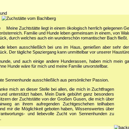
Meine Zuchtstätte liegt in einem ökologisch herrlich gelegenen G
erösterreich. Familie und Hunde leben gemeinsam in einem, von Wa
ück, durch welches auch ein wunderschön romantischer Bach fließt.
de leben ausschließlich bei uns im Haus, genießen aber sehr de
ck. Der tägliche Spaziergang kann unmittelbar vor unserer Haustüre 
unde, und auch einige andere Hunderassen, haben mich mein gan
hne Hunde wäre für mich und meine Familie unvorstellbar.
hte Sennenhunde ausschließlich aus persönlicher Passion.
nke mich an dieser Stelle bei allen, die mich in Zuchtfragen
 und unterstützt haben. Mein Dank gebührt ganz besonders
itzern der Zuchtstätte von der Großen Gusen, die mich über
hinweg an ihrem aufregenden Zuchtgeschehen teilhaben
und mir die Möglichkeit geboten haben, Wissenswertes über
rantwortungs- und liebevolle Zucht von Sennenhunden zu
.