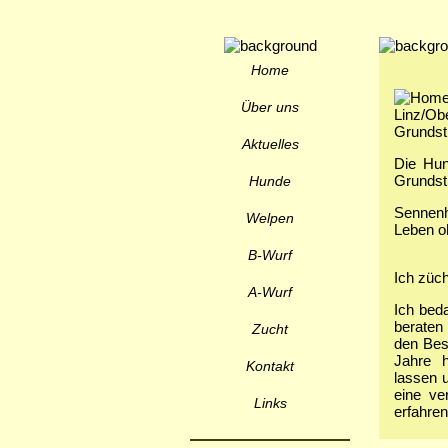
Home
Über uns
Linz/Ob
Grundst
Aktuelles
Die Hun
Grundstü
Hunde
Sennenh
Welpen
Leben o
B-Wurf
Ich züc
A-Wurf
Ich beda
beraten
Zucht
den Bes
Jahre 
Kontakt
lassen 
eine ve
Links
erfahren